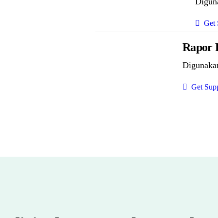
Digun
Get 
Rapor 
Digunaka
Get Supp