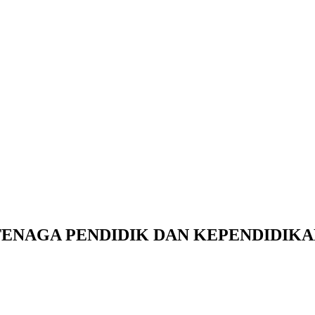
Kurikulum
TENAGA PENDIDIK DAN KEPENDIDIKA
There are many variations of
passages of available but the
majority have suffered alter
randomised words.